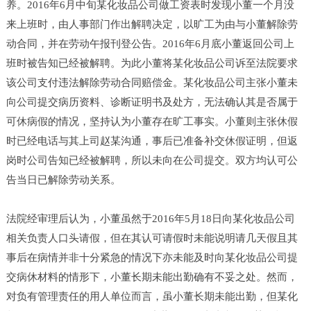
养。2016年6月中旬某化妆品公司做工资表时发现小董一个月没
来上班时，由人事部门作出解聘决定，以旷工为由与小董解除劳
动合同，并在劳动午报刊登公告。2016年6月底小董返回公司上
班时被告知已经被解聘。为此小董将某化妆品公司诉至法院要求
该公司支付违法解除劳动合同赔偿金。某化妆品公司主张小董未
向公司提交病历资料、诊断证明书及处方，无法确认其是否属于
可休病假的情况，坚持认为小董存在旷工事实。小董则主张休假
时已经电话与其上司赵某沟通，事后已准备补交休假证明，但返
岗时公司告知已经被解聘，所以未向在公司提交。双方均认可公
告当日已解除劳动关系。
法院经审理后认为，小董虽然于2016年5月18日向某化妆品公司
相关负责人口头请假，但在其认可请假时未能说明请几天假且其
事后在病情并非十分紧急的情况下亦未能及时向某化妆品公司提
交病休材料的情形下，小董长期未能出勤确有不妥之处。然而，
对负有管理责任的用人单位而言，虽小董长期未能出勤，但某化