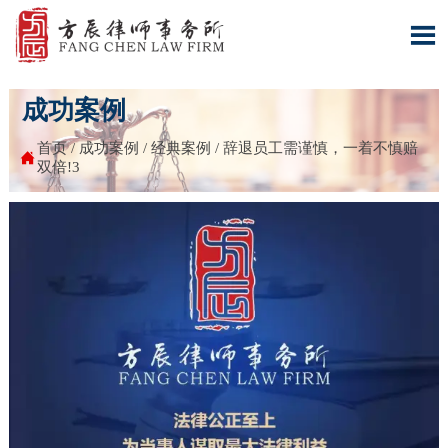

成功案例
首页
/
成功案例
/
经典案例
/
辞退员工需谨慎，一着不慎赔

双倍!3