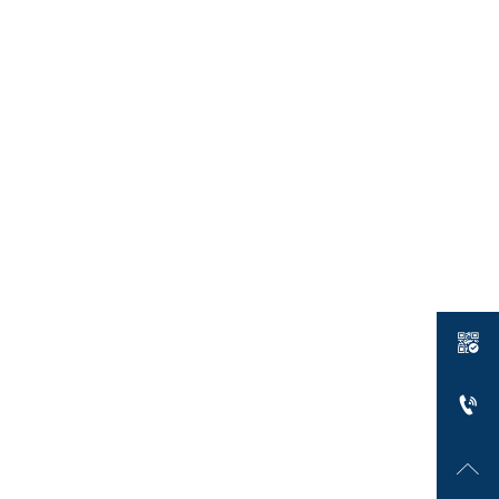


