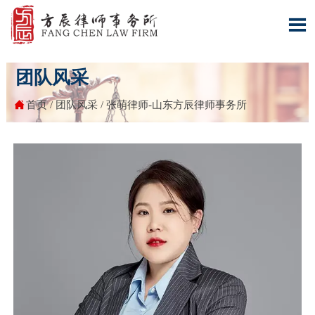

团队风采

首页
/
团队风采
/
张萌律师-山东方辰律师事务所